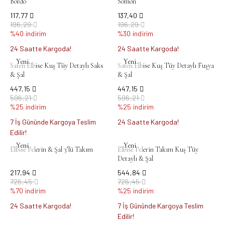
Bordo
Somon
117,77
137,40
196,29
196,29
%40 indirim
%30 indirim
24 Saatte Kargoda!
24 Saatte Kargoda!
Yeni
Yeni
Saten Elbise Kuş Tüy Detaylı Saks
Saten Elbise Kuş Tüy Detaylı Fuşya
& Şal
& Şal
447,15
447,15
596,21
596,21
%25 indirim
%25 indirim
7 İş Gününde Kargoya Teslim
24 Saatte Kargoda!
Edilir!
Yeni
Yeni
Elbise Pelerin & Şal 3’lü Takım
Elbise Pelerin Takım Kuş Tüy
Detaylı & Şal
217,94
544,84
726,45
726,45
%70 indirim
%25 indirim
24 Saatte Kargoda!
7 İş Gününde Kargoya Teslim
Edilir!