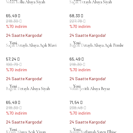
Volan Kollu Abaya Siyah
Saçak Detaylı Abaya Siyah
65,49
68,33
218,30
227,78
%70 indirim
%70 indirim
24 Saatte Kargoda!
24 Saatte Kargoda!
Yeni
Yeni
Saçak Detaylı Abaya Açık Mavi
Bağcık Detaylı Abaya Açık Pembe
57,24
65,49
190,79
218,30
%70 indirim
%70 indirim
24 Saatte Kargoda!
24 Saatte Kargoda!
Yeni
Yeni
Bağcık Detaylı Abaya Siyah
Volan Şeritli Abaya Beyaz
65,49
71,54
218,30
238,48
%70 indirim
%70 indirim
24 Saatte Kargoda!
24 Saatte Kargoda!
Yeni
Yeni
Kraşlı Abaya Açık Vizon
Boyun Bağlamalı Saten Elbise