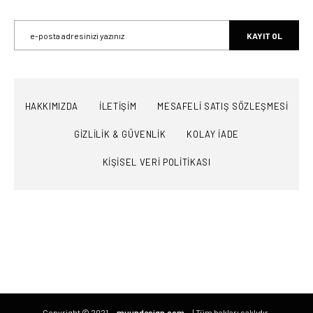
KAYIT OL
HAKKIMIZDA
İLETİŞİM
MESAFELİ SATIŞ SÖZLEŞMESİ
GİZLİLİK & GÜVENLİK
KOLAY İADE
KİŞİSEL VERİ POLİTİKASI
Copyright © 2021
muundesign.com
| Tüm hakları saklıdır.