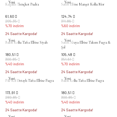
Yeni
Yeni
Kuşaklı Trençkot Pudra
Saten Elbise Manşet Kollu Mor
61,60
124,74
205,35
311,86
%70 indirim
%60 indirim
24 Saatte Kargoda!
24 Saatte Kargoda!
Yeni
Yeni
Balon Kollu Tafta Elbise Siyah
Saten Abaya Elbise Takım Fuşya &
Şal
180,51
105,48
300,85
351,61
%40 indirim
%70 indirim
24 Saatte Kargoda!
24 Saatte Kargoda!
Yeni
Yeni
Pile Kol Detaylı Tafta Elbise Fuşya
Balon Kollu Tafta Elbise Fuşya
173,91
180,51
289,85
300,85
%40 indirim
%40 indirim
24 Saatte Kargoda!
24 Saatte Kargoda!
Yeni
Yeni