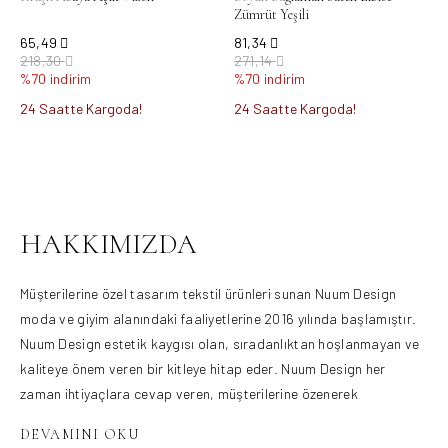
Zümrüt Yeşili
65,49
81,34
218,30
271,14
%70 indirim
%70 indirim
24 Saatte Kargoda!
24 Saatte Kargoda!
Ürün Bulunamadı.
HAKKIMIZDA
Müşterilerine özel tasarım tekstil ürünleri sunan Nuum Design
moda ve giyim alanındaki faaliyetlerine 2016 yılında başlamıştır.
Nuum Design estetik kaygısı olan, sıradanlıktan hoşlanmayan ve
kaliteye önem veren bir kitleye hitap eder. Nuum Design her
zaman ihtiyaçlara cevap veren, müşterilerine özenerek
hazırlanmış ürünler sunan, farklı ve yaratıcı ürünleri müşterileri ile
buluşturmayı ilke edinen bir firmadır. Moda ve kumaş