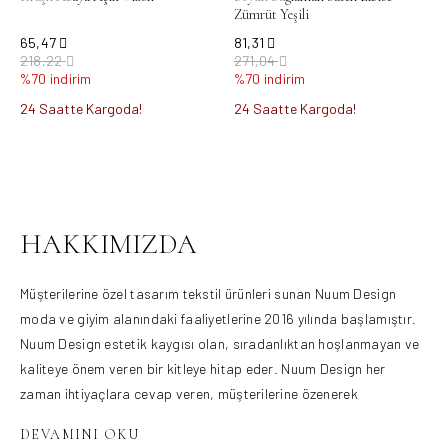
Zümrüt Yeşili
65,47
81,31
218,22
271,04
%70 indirim
%70 indirim
24 Saatte Kargoda!
24 Saatte Kargoda!
Ürün Bulunamadı.
HAKKIMIZDA
Müşterilerine özel tasarım tekstil ürünleri sunan Nuum Design
moda ve giyim alanındaki faaliyetlerine 2016 yılında başlamıştır.
Nuum Design estetik kaygısı olan, sıradanlıktan hoşlanmayan ve
kaliteye önem veren bir kitleye hitap eder. Nuum Design her
zaman ihtiyaçlara cevap veren, müşterilerine özenerek
hazırlanmış ürünler sunan, farklı ve yaratıcı ürünleri müşterileri ile
buluşturmayı ilke edinen bir firmadır. Moda ve kumaş