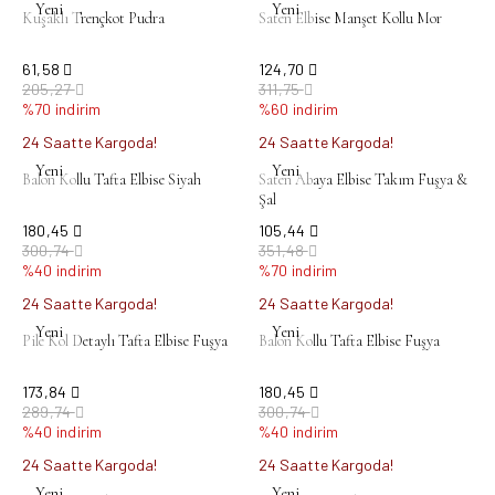
Yeni
Yeni
Kuşaklı Trençkot Pudra
Saten Elbise Manşet Kollu Mor
61,58
124,70
205,27
311,75
%70 indirim
%60 indirim
24 Saatte Kargoda!
24 Saatte Kargoda!
Yeni
Yeni
Balon Kollu Tafta Elbise Siyah
Saten Abaya Elbise Takım Fuşya &
Şal
180,45
105,44
300,74
351,48
%40 indirim
%70 indirim
24 Saatte Kargoda!
24 Saatte Kargoda!
Yeni
Yeni
Pile Kol Detaylı Tafta Elbise Fuşya
Balon Kollu Tafta Elbise Fuşya
173,84
180,45
289,74
300,74
%40 indirim
%40 indirim
24 Saatte Kargoda!
24 Saatte Kargoda!
Yeni
Yeni