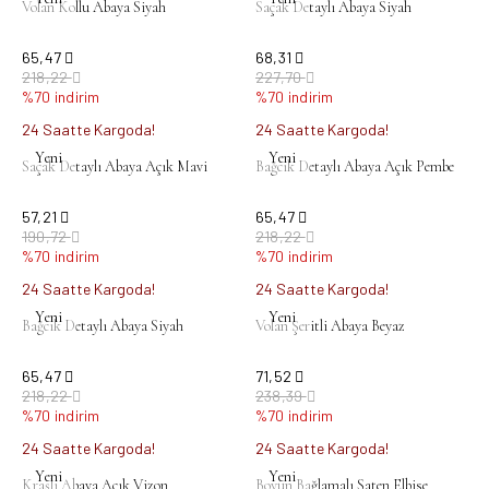
Volan Kollu Abaya Siyah
Saçak Detaylı Abaya Siyah
65,47
68,31
218,22
227,70
%70 indirim
%70 indirim
24 Saatte Kargoda!
24 Saatte Kargoda!
Yeni
Yeni
Saçak Detaylı Abaya Açık Mavi
Bağcık Detaylı Abaya Açık Pembe
57,21
65,47
190,72
218,22
%70 indirim
%70 indirim
24 Saatte Kargoda!
24 Saatte Kargoda!
Yeni
Yeni
Bağcık Detaylı Abaya Siyah
Volan Şeritli Abaya Beyaz
65,47
71,52
218,22
238,39
%70 indirim
%70 indirim
24 Saatte Kargoda!
24 Saatte Kargoda!
Yeni
Yeni
Kraşlı Abaya Açık Vizon
Boyun Bağlamalı Saten Elbise