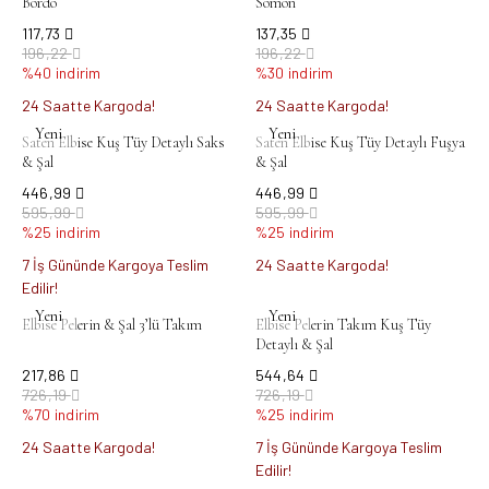
Bordo
Somon
117,73
137,35
196,22
196,22
%40 indirim
%30 indirim
24 Saatte Kargoda!
24 Saatte Kargoda!
Yeni
Yeni
Saten Elbise Kuş Tüy Detaylı Saks
Saten Elbise Kuş Tüy Detaylı Fuşya
& Şal
& Şal
446,99
446,99
595,99
595,99
%25 indirim
%25 indirim
7 İş Gününde Kargoya Teslim
24 Saatte Kargoda!
Edilir!
Yeni
Yeni
Elbise Pelerin & Şal 3’lü Takım
Elbise Pelerin Takım Kuş Tüy
Detaylı & Şal
217,86
544,64
726,19
726,19
%70 indirim
%25 indirim
24 Saatte Kargoda!
7 İş Gününde Kargoya Teslim
Edilir!