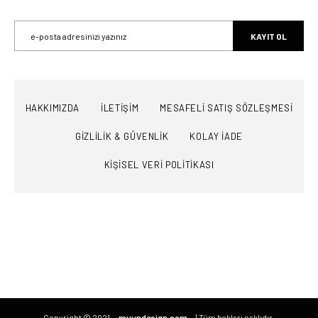
KAYIT OL
HAKKIMIZDA
İLETİŞİM
MESAFELİ SATIŞ SÖZLEŞMESİ
GİZLİLİK & GÜVENLİK
KOLAY İADE
KİŞİSEL VERİ POLİTİKASI
Copyright © 2021
muundesign.com
| Tüm hakları saklıdır.