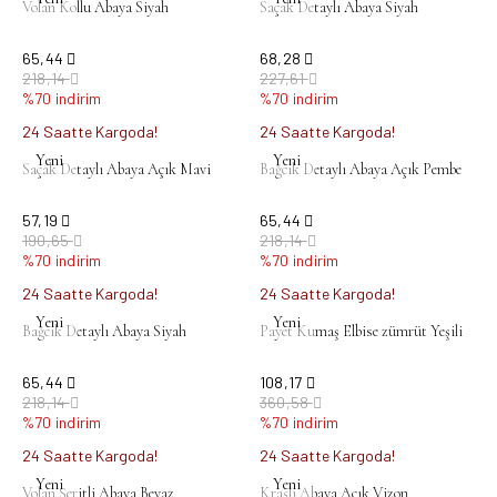
Volan Kollu Abaya Siyah
Saçak Detaylı Abaya Siyah
65,44
68,28
218,14
227,61
%70 indirim
%70 indirim
24 Saatte Kargoda!
24 Saatte Kargoda!
Yeni
Yeni
Saçak Detaylı Abaya Açık Mavi
Bağcık Detaylı Abaya Açık Pembe
57,19
65,44
190,65
218,14
%70 indirim
%70 indirim
24 Saatte Kargoda!
24 Saatte Kargoda!
Yeni
Yeni
Bağcık Detaylı Abaya Siyah
Payet Kumaş Elbise zümrüt Yeşili
65,44
108,17
218,14
360,58
%70 indirim
%70 indirim
24 Saatte Kargoda!
24 Saatte Kargoda!
Yeni
Yeni
Volan Şeritli Abaya Beyaz
Kraşlı Abaya Açık Vizon