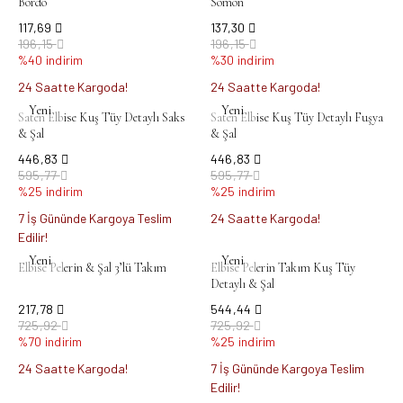
Bordo
Somon
117,69
137,30
196,15
196,15
%40 indirim
%30 indirim
24 Saatte Kargoda!
24 Saatte Kargoda!
Yeni
Yeni
Saten Elbise Kuş Tüy Detaylı Saks
Saten Elbise Kuş Tüy Detaylı Fuşya
& Şal
& Şal
446,83
446,83
595,77
595,77
%25 indirim
%25 indirim
7 İş Gününde Kargoya Teslim
24 Saatte Kargoda!
Edilir!
Yeni
Yeni
Elbise Pelerin & Şal 3’lü Takım
Elbise Pelerin Takım Kuş Tüy
Detaylı & Şal
217,78
544,44
725,92
725,92
%70 indirim
%25 indirim
24 Saatte Kargoda!
7 İş Gününde Kargoya Teslim
Edilir!