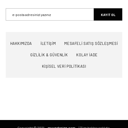
KAYIT OL
HAKKIMIZDA
İLETİŞİM
MESAFELİ SATIŞ SÖZLEŞMESİ
GİZLİLİK & GÜVENLİK
KOLAY İADE
KİŞİSEL VERİ POLİTİKASI
Copyright © 2021
muundesign.com
| Tüm hakları saklıdır.