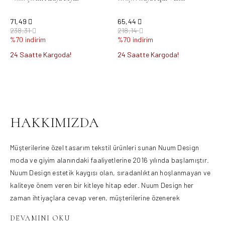
71,49
65,44
238,31
218,14
%70 indirim
%70 indirim
24 Saatte Kargoda!
24 Saatte Kargoda!
Ürün Bulunamadı.
HAKKIMIZDA
Müşterilerine özel tasarım tekstil ürünleri sunan Nuum Design
moda ve giyim alanındaki faaliyetlerine 2016 yılında başlamıştır.
Nuum Design estetik kaygısı olan, sıradanlıktan hoşlanmayan ve
kaliteye önem veren bir kitleye hitap eder. Nuum Design her
zaman ihtiyaçlara cevap veren, müşterilerine özenerek
hazırlanmış ürünler sunan, farklı ve yaratıcı ürünleri müşterileri ile
buluşturmayı ilke edinen bir firmadır. Moda ve kumaş