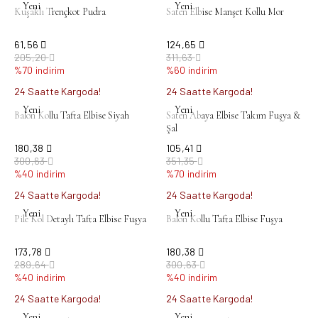
Yeni
Yeni
Kuşaklı Trençkot Pudra
Saten Elbise Manşet Kollu Mor
61,56
124,65
205,20
311,63
%70 indirim
%60 indirim
24 Saatte Kargoda!
24 Saatte Kargoda!
Yeni
Yeni
Balon Kollu Tafta Elbise Siyah
Saten Abaya Elbise Takım Fuşya &
Şal
180,38
105,41
300,63
351,35
%40 indirim
%70 indirim
24 Saatte Kargoda!
24 Saatte Kargoda!
Yeni
Yeni
Pile Kol Detaylı Tafta Elbise Fuşya
Balon Kollu Tafta Elbise Fuşya
173,78
180,38
289,64
300,63
%40 indirim
%40 indirim
24 Saatte Kargoda!
24 Saatte Kargoda!
Yeni
Yeni